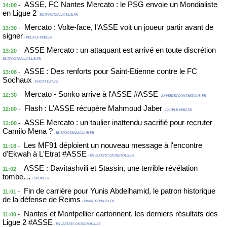
ASSE, FC Nantes Mercato : le PSG envoie un Mondialiste
-
14:00
en Ligue 2
- BUTFOOTBALLCLUB.FR
Mercato : Volte-face, l’ASSE voit un joueur partir avant de
-
13:30
signer
- PEUPLE-VERT.FR
ASSE Mercato : un attaquant est arrivé en toute discrétion
-
13:20
-
BUTFOOTBALLCLUB.FR
ASSE : Des renforts pour Saint-Etienne contre le FC
-
13:08
Sochaux
- FOOT-SUR7.FR
Mercato - Sonko arrive à l'ASSE #ASSE
-
12:30
- ENVERTETCONTRETOUS.FR
Flash : L'ASSE récupère Mahmoud Jaber
-
12:00
- PEUPLE-VERT.FR
ASSE Mercato : un taulier inattendu sacrifié pour recruter
-
12:00
Camilo Mena ?
- BUTFOOTBALLCLUB.FR
Les MF91 déploient un nouveau message à l'encontre
-
11:18
d'Ekwah à L'Etrat #ASSE
- ENVERTETCONTRETOUS.FR
ASSE : Davitashvili et Stassin, une terrible révélation
-
11:02
tombe…
- SPORT.FR
Fin de carrière pour Yunis Abdelhamid, le patron historique
-
11:01
de la défense de Reims
- FRANCETVINFO.FR
Nantes et Montpellier cartonnent, les derniers résultats des
-
11:00
Ligue 2 #ASSE
- ENVERTETCONTRETOUS.FR