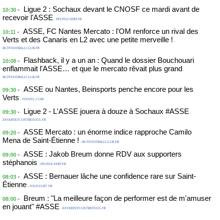
Ligue 2 : Sochaux devant le CNOSF ce mardi avant de
-
10:30
recevoir l'ASSE
- PEUPLE-VERT.FR
ASSE, FC Nantes Mercato : l'OM renforce un rival des
-
10:11
Verts et des Canaris en L2 avec une petite merveille !
-
BUTFOOTBALLCLUB.FR
Flashback, il y a un an : Quand le dossier Bouchouari
-
10:08
enflammait l'ASSE… et que le mercato rêvait plus grand
-
BUTFOOTBALLCLUB.FR
ASSE ou Nantes, Beinsports penche encore pour les
-
09:30
Verts
- FOOT01.COM
Ligue 2 - L'ASSE jouera à douze à Sochaux #ASSE
-
09:30
-
ENVERTETCONTRETOUS.FR
ASSE Mercato : un énorme indice rapproche Camilo
-
09:20
Mena de Saint-Étienne !
- BUTFOOTBALLCLUB.FR
ASSE : Jakob Breum donne RDV aux supporters
-
09:00
stéphanois
- PEUPLE-VERT.FR
ASSE : Bernauer lâche une confidence rare sur Saint-
-
08:03
Étienne
- FOOT-SUR7.FR
Breum : "La meilleure façon de performer est de m'amuser
-
08:00
en jouant" #ASSE
- ENVERTETCONTRETOUS.FR