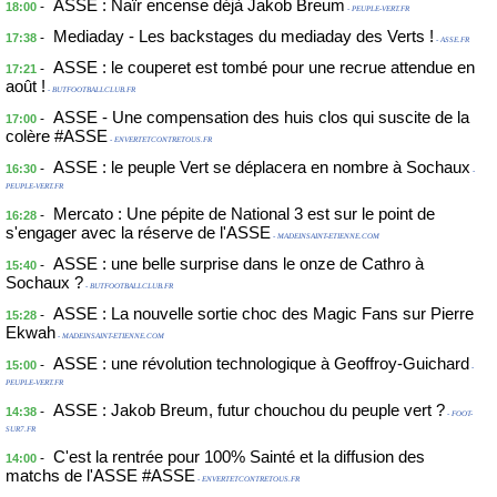
ASSE : Naïr encense déjà Jakob Breum
-
18:00
- PEUPLE-VERT.FR
Mediaday - Les backstages du mediaday des Verts !
-
17:38
- ASSE.FR
ASSE : le couperet est tombé pour une recrue attendue en
-
17:21
août !
- BUTFOOTBALLCLUB.FR
ASSE - Une compensation des huis clos qui suscite de la
-
17:00
colère #ASSE
- ENVERTETCONTRETOUS.FR
ASSE : le peuple Vert se déplacera en nombre à Sochaux
-
16:30
-
PEUPLE-VERT.FR
Mercato : Une pépite de National 3 est sur le point de
-
16:28
s'engager avec la réserve de l'ASSE
- MADEINSAINT-ETIENNE.COM
ASSE : une belle surprise dans le onze de Cathro à
-
15:40
Sochaux ?
- BUTFOOTBALLCLUB.FR
ASSE : La nouvelle sortie choc des Magic Fans sur Pierre
-
15:28
Ekwah
- MADEINSAINT-ETIENNE.COM
ASSE : une révolution technologique à Geoffroy-Guichard
-
15:00
-
PEUPLE-VERT.FR
ASSE : Jakob Breum, futur chouchou du peuple vert ?
-
14:38
- FOOT-
SUR7.FR
C'est la rentrée pour 100% Sainté et la diffusion des
-
14:00
matchs de l'ASSE #ASSE
- ENVERTETCONTRETOUS.FR