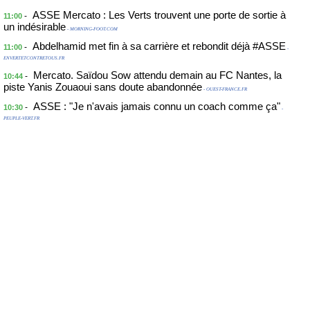
ASSE Mercato : Les Verts trouvent une porte de sortie à
-
11:00
un indésirable
- MORNING-FOOT.COM
Abdelhamid met fin à sa carrière et rebondit déjà #ASSE
-
11:00
-
ENVERTETCONTRETOUS.FR
Mercato. Saïdou Sow attendu demain au FC Nantes, la
-
10:44
piste Yanis Zouaoui sans doute abandonnée
- OUEST-FRANCE.FR
ASSE : "Je n'avais jamais connu un coach comme ça"
-
10:30
-
PEUPLE-VERT.FR