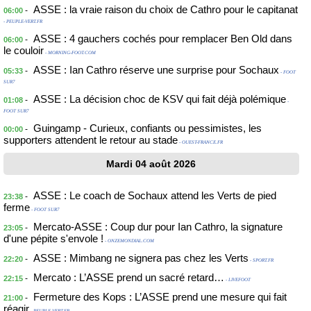
ASSE : la vraie raison du choix de Cathro pour le capitanat
-
06:00
- PEUPLE-VERT.FR
ASSE : 4 gauchers cochés pour remplacer Ben Old dans
-
06:00
le couloir
- MORNING-FOOT.COM
ASSE : Ian Cathro réserve une surprise pour Sochaux
-
05:33
- FOOT
SUR7
ASSE : La décision choc de KSV qui fait déjà polémique
-
01:08
-
FOOT SUR7
Guingamp - Curieux, confiants ou pessimistes, les
-
00:00
supporters attendent le retour au stade
- OUEST-FRANCE.FR
Mardi 04 août 2026
ASSE : Le coach de Sochaux attend les Verts de pied
-
23:38
ferme
- FOOT SUR7
Mercato-ASSE : Coup dur pour Ian Cathro, la signature
-
23:05
d'une pépite s'envole !
- ONZEMONDIAL.COM
ASSE : Mimbang ne signera pas chez les Verts
-
22:20
- SPORT.FR
Mercato : L’ASSE prend un sacré retard…
-
22:15
- LIVEFOOT
Fermeture des Kops : L’ASSE prend une mesure qui fait
-
21:00
réagir