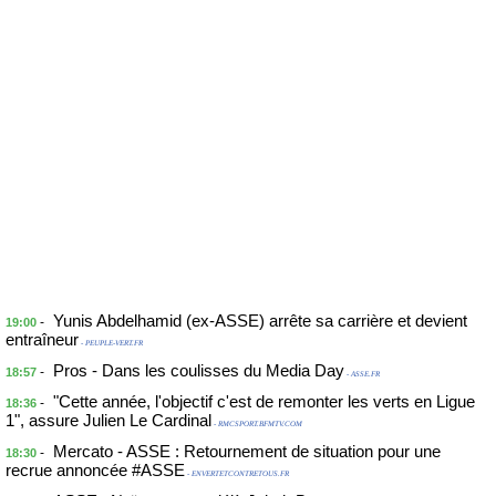
Yunis Abdelhamid (ex-ASSE) arrête sa carrière et devient
-
19:00
entraîneur
- PEUPLE-VERT.FR
Pros - Dans les coulisses du Media Day
-
18:57
- ASSE.FR
"Cette année, l'objectif c'est de remonter les verts en Ligue
-
18:36
1", assure Julien Le Cardinal
- RMCSPORT.BFMTV.COM
Mercato - ASSE : Retournement de situation pour une
-
18:30
recrue annoncée #ASSE
- ENVERTETCONTRETOUS.FR