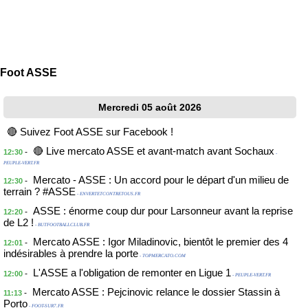
Foot ASSE
Mercredi 05 août 2026
🔴 Suivez Foot ASSE sur Facebook !
🔴 Live mercato ASSE et avant-match avant Sochaux
-
12:30
-
PEUPLE-VERT.FR
Mercato - ASSE : Un accord pour le départ d'un milieu de
-
12:30
terrain ? #ASSE
- ENVERTETCONTRETOUS.FR
ASSE : énorme coup dur pour Larsonneur avant la reprise
-
12:20
de L2 !
- BUTFOOTBALLCLUB.FR
Mercato ASSE : Igor Miladinovic, bientôt le premier des 4
-
12:01
indésirables à prendre la porte
- TOPMERCATO.COM
L'ASSE a l'obligation de remonter en Ligue 1
-
12:00
- PEUPLE-VERT.FR
Mercato ASSE : Pejcinovic relance le dossier Stassin à
-
11:13
Porto
- FOOT-SUR7.FR