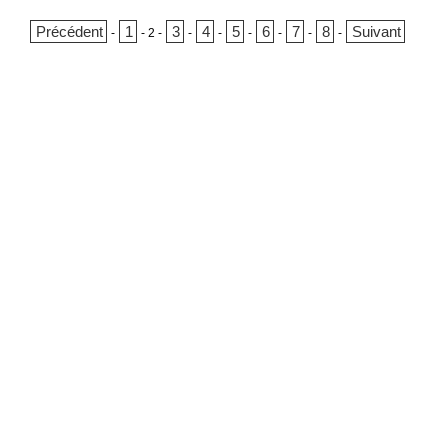
Précédent
1
3
4
5
6
7
8
Suivant
-
-
2
-
-
-
-
-
-
-