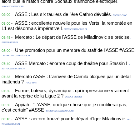
alors que le match contre Sochaux s’annonce électrique!
-
HOMMEDUMATCH.FR
ASSE : Les six tauliers de l'ère Cathro dévoilés
-
09:00
- FOOT01.COM
ASSE : excellente nouvelle pour les Verts, la remontée en
-
09:00
L1 est désormais impérative !
- BUTFOOTBALLCLUB.FR
Mercato : Le départ de l'ASSE de Miladinovic se précise
-
08:48
-
PEUPLE-VERT.FR
Une promotion pour un membre du staff de l'ASSE #ASSE
-
08:00
- ENVERTETCONTRETOUS.FR
ASSE Mercato : énorme coup de théâtre pour Stassin !
-
07:40
-
BUTFOOTBALLCLUB.FR
Mercato ASSE : L’arrivée de Camilo bloquée par un détail
-
07:33
inattendu ?
- FOOT SUR7
Forme, buteurs, dynamique : qui impressionne vraiment
-
07:30
avant la reprise de la Ligue 2 ?
- PEUPLE-VERT.FR
Appiah : "L'ASSE, quelque chose que je n'oublierai pas,
-
06:30
c'est certain" #ASSE
- ENVERTETCONTRETOUS.FR
ASSE : accord trouvé pour le départ d’Igor Miladinovic
-
06:10
- LES-
TRANSFERTS.COM