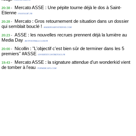
- PEUPLE-VERT.FR
Mercato ASSE : Une pépite tourne déjà le dos à Saint-
-
20:38
Etienne
- FOOT-SUR7.FR
Mercato : Gros retournement de situation dans un dossier
-
20:28
qui semblait bouclé !
- MADEINSAINT-ETIENNE.COM
ASSE : les nouvelles recrues prennent déjà la lumière au
-
20:23
Media Day
- BUTFOOTBALLCLUB.FR
Nicollin : "L'objectif c'est bien sûr de terminer dans les 5
-
20:00
premiers" #ASSE
- ENVERTETCONTRETOUS.FR
Mercato ASSE : la signature attendue d'un wonderkid vient
-
19:43
de tomber à l'eau
- TOPMERCATO.COM