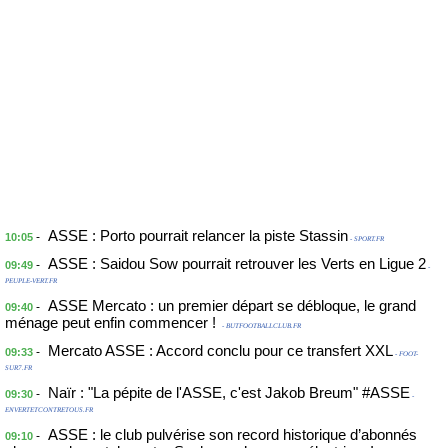
ASSE : Porto pourrait relancer la piste Stassin
-
10:05
- SPORT.FR
ASSE : Saidou Sow pourrait retrouver les Verts en Ligue 2
-
09:49
-
PEUPLE-VERT.FR
ASSE Mercato : un premier départ se débloque, le grand
-
09:40
ménage peut enfin commencer !
- BUTFOOTBALLCLUB.FR
Mercato ASSE : Accord conclu pour ce transfert XXL
-
09:33
- FOOT-
SUR7.FR
Naïr : "La pépite de l'ASSE, c'est Jakob Breum" #ASSE
-
09:30
-
ENVERTETCONTRETOUS.FR
ASSE : le club pulvérise son record historique d’abonnés
-
09:10