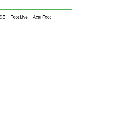
SSE
Foot Live
Actu Foot