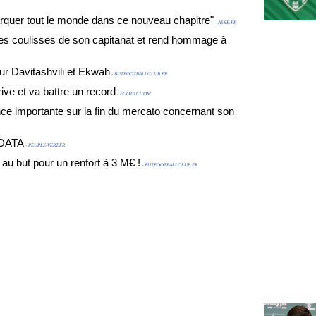
uer tout le monde dans ce nouveau chapitre"
- ASSE.FR
les coulisses de son capitanat et rend hommage à
ur Davitashvili et Ekwah
- BUTFOOTBALLCLUB.FR
ive et va battre un record
- FOOT01.COM
nce importante sur la fin du mercato concernant son
e DATA
- PEUPLE-VERT.FR
au but pour un renfort à 3 M€ !
- BUTFOOTBALLCLUB.FR