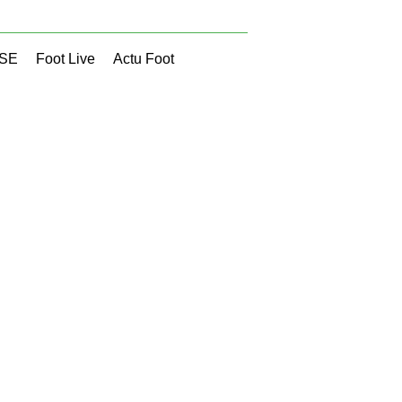
SSE
Foot Live
Actu Foot