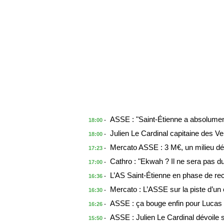
ASSE : "Saint-Étienne a absolument
-
18:00
Julien Le Cardinal capitaine des 
-
18:00
Mercato ASSE : 3 M€, un milieu déf
-
17:23
Cathro : "Ekwah ? Il ne sera pas
-
17:00
L’AS Saint-Étienne en phase de recr
-
16:36
Mercato : L’ASSE sur la piste d’un e
-
16:30
ASSE : ça bouge enfin pour Lucas
-
16:26
ASSE : Julien Le Cardinal dévoile s
-
15:50