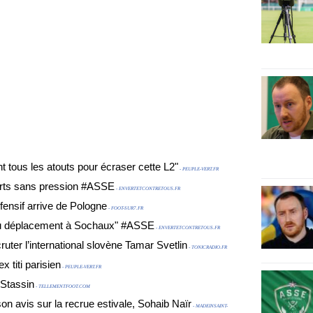
 tous les atouts pour écraser cette L2"
- PEUPLE-VERT.FR
Verts sans pression #ASSE
- ENVERTETCONTRETOUS.FR
ensif arrive de Pologne
- FOOT-SUR7.FR
 du déplacement à Sochaux" #ASSE
- ENVERTETCONTRETOUS.FR
uter l’international slovène Tamar Svetlin
- TONICRADIO.FR
x titi parisien
- PEUPLE-VERT.FR
 Stassin
- TELLEMENTFOOT.COM
on avis sur la recrue estivale, Sohaib Naïr
- MADEINSAINT-