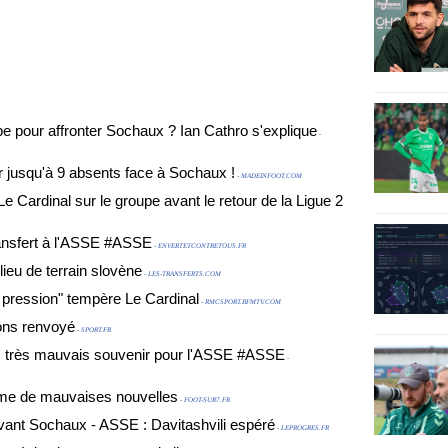
e pour affronter Sochaux ? Ian Cathro s'explique
-
r jusqu'à 9 absents face à Sochaux !
- MADEINFOOT.COM
e Cardinal sur le groupe avant le retour de la Ligue 2
ransfert à l'ASSE #ASSE
- ENVERTETCONTRETOUS.FR
ieu de terrain slovène
- LES-TRANSFERTS.COM
e pression" tempère Le Cardinal
- RMCSPORT.BFMTV.COM
ions renvoyé
- SPORT.FR
, très mauvais souvenir pour l'ASSE #ASSE
-
rme de mauvaises nouvelles
- FOOT-SUR7.FR
 avant Sochaux - ASSE : Davitashvili espéré
- LEPROGRES.FR