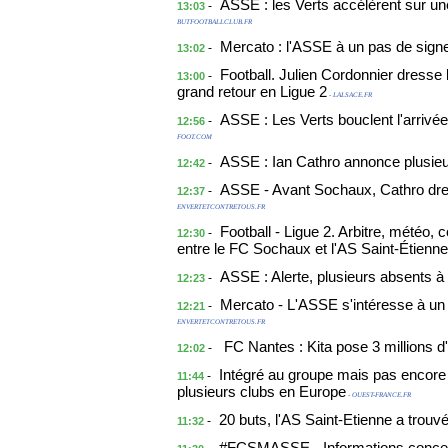
ASSE : les Verts accélèrent sur un
-
13:03
BUTFOOTBALLCLUB.FR
Mercato : l'ASSE à un pas de sign
-
13:02
Football. Julien Cordonnier dresse
-
13:00
grand retour en Ligue 2
- LALSACE.FR
ASSE : Les Verts bouclent l'arrivé
-
12:56
FOOT.COM
ASSE : Ian Cathro annonce plusieur
-
12:42
ASSE - Avant Sochaux, Cathro dres
-
12:37
ENVERTETCONTRETOUS.FR
Football - Ligue 2. Arbitre, météo, 
-
12:30
entre le FC Sochaux et l'AS Saint-Étienne
ASSE : Alerte, plusieurs absents à 
-
12:23
Mercato - L'ASSE s'intéresse à u
-
12:21
ENVERTETCONTRETOUS.FR
FC Nantes : Kita pose 3 millions d
-
12:02
Intégré au groupe mais pas encore 
-
11:44
plusieurs clubs en Europe
- OUEST-FRANCE.FR
20 buts, l'AS Saint-Etienne a trouv
-
11:32
#FCSMASSE - Informations concer