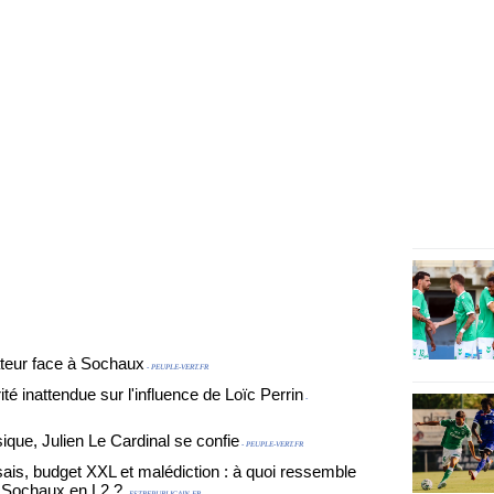
teur face à Sochaux
- PEUPLE-VERT.FR
 inattendue sur l'influence de Loïc Perrin
-
que, Julien Le Cardinal se confie
- PEUPLE-VERT.FR
sais, budget XXL et malédiction : à quoi ressemble
e Sochaux en L2 ?