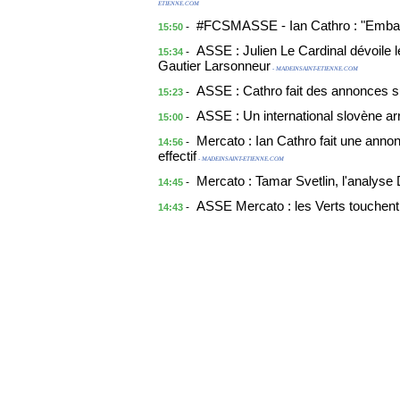
ETIENNE.COM
#FCSMASSE - Ian Cathro : "Embarq
-
15:50
ASSE : Julien Le Cardinal dévoile 
-
15:34
Gautier Larsonneur
- MADEINSAINT-ETIENNE.COM
ASSE : Cathro fait des annonces s
-
15:23
ASSE : Un international slovène arr
-
15:00
Mercato : Ian Cathro fait une anno
-
14:56
effectif
- MADEINSAINT-ETIENNE.COM
Mercato : Tamar Svetlin, l'analys
-
14:45
ASSE Mercato : les Verts touchent 
-
14:43