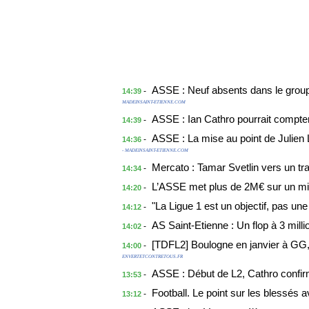
ASSE : Neuf absents dans le group
-
14:39
MADEINSAINT-ETIENNE.COM
ASSE : Ian Cathro pourrait compte
-
14:39
ASSE : La mise au point de Julien L
-
14:36
- MADEINSAINT-ETIENNE.COM
Mercato : Tamar Svetlin vers un t
-
14:34
L’ASSE met plus de 2M€ sur un mil
-
14:20
"La Ligue 1 est un objectif, pas un
-
14:12
AS Saint-Etienne : Un flop à 3 mill
-
14:02
[TDFL2] Boulogne en janvier à GG
-
14:00
ENVERTETCONTRETOUS.FR
ASSE : Début de L2, Cathro confi
-
13:53
Football. Le point sur les blessés
-
13:12