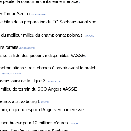
e pépite, la concurrence italienne menace
-
er Tamar Svetlin
- PEUPLE-VERT.FR
 le bilan de la préparation du FC Sochaux avant son
e du meilleur milieu du championnat polonais
- MORNING-
s forfaits
- PEUPLE-VERT.FR
se la liste des joueurs indisponibles #ASSE
-
confrontations : trois choses à savoir avant le match
- ESTREPUBLICAIN.FR
deux jours de la Ligue 2
- FOOT-SUR7.FR
n milieu de terrain du SCO Angers #ASSE
-
'euros à Strasbourg !
- SPORT.FR
pro, un jeune espoir d’Angers Sco intéresse
é son buteur pour 10 millions d'euros
- SPORT.FR
nant l'accès au parcage à Sochaux