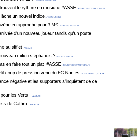
- ESTREPUBLICAIN.FR
s trouvent le rythme en musique #ASSE
- ENVERTETCONTRETOUS.FR
lâche un nouvel indice
- FOOT-SUR7.FR
lovène en approche pour 3 M€
- TOPMERCATO.COM
’arrivée d’un nouveau joueur tandis qu’un poste
au sifflet
- ASSE.FR
 nouveau milieu stéphanois ?
- PEUPLE-VERT.FR
as en faire tout un plat" #ASSE
- ENVERTETCONTRETOUS.FR
etit coup de pression venu du FC Nantes
- BUTFOOTBALLCLUB.FR
nce négative et les supporters s’inquiètent de ce
pour les Verts !
- ASSE.FR
ess de Cathro
- SPORT.FR