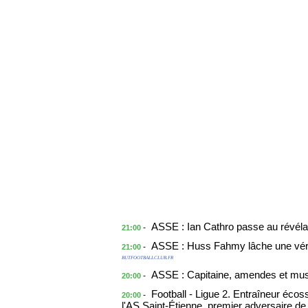
ASSE : Ian Cathro passe au révéla
-
21:00
ASSE : Huss Fahmy lâche une vérité
-
21:00
BUTFOOTBALLCLUB.FR
ASSE : Capitaine, amendes et musi
-
20:00
Football - Ligue 2. Entraîneur écos
-
20:00
l'AS Saint-Étienne, premier adversaire d