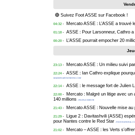
Vendr
🔴 Suivez Foot ASSE sur Facebook !
Mercato ASSE : L’ASSE a trouvé le 
-
04:32
ASSE : Pour Larsonneur, Cathro a 
-
01:18
L’ASSE pourrait empocher 20 milli
-
00:20
Jeu
Mercato ASSE : Un milieu suivi par
-
23:13
ASSE : Ian Cathro explique pourqu
-
22:24
MADEINSAINT-ETIENNE.COM
ASSE : le message fort de Julien 
-
22:14
Mercato : Malgré un litige avec u
-
22:00
140 millions
- PEUPLE-VERT.FR
Mercato ASSE : Nouvelle mise au p
-
21:43
Ligue 2 : Davitashvili (ASSE) esp
-
21:29
pour Nantes contre le Red Star
- FOOT-NATIONAL.C
Mercato – ASSE : les Verts s'offrent
-
21:02