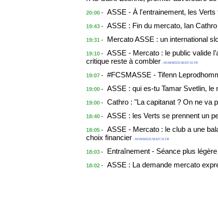
ASSE - À l'entrainement, les Vert
-
20:00
ASSE : Fin du mercato, Ian Cathro 
-
19:43
Mercato ASSE : un international s
-
19:31
ASSE - Mercato : le public valide l
-
19:10
critique reste à combler
- HOMMEDUMATCH.FR
#FCSMASSE - Tifenn Leprodhomme 
-
19:07
ASSE : qui es-tu Tamar Svetlin, le
-
19:00
Cathro : "La capitanat ? On ne va p
-
19:00
ASSE : les Verts se prennent un p
-
18:40
ASSE - Mercato : le club a une bala
-
18:05
choix financier
- HOMMEDUMATCH.FR
Entraînement - Séance plus légère 
-
18:03
ASSE : La demande mercato expr
-
18:02