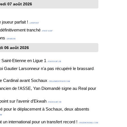
edi 07 août 2026
joueur parfait !
- LIVEFOOT
définitivement tranché
- FOOT SUR7
ons
- SPORT.FR
di 06 août 2026
 Saint-Etienne en Ligue 1
- FOOT-SUR7.FR
oi Gautier Larsonneur n'a pas récupéré le brassard
-
Le Cardinal avant Sochaux
- TELLEMENTFOOT.COM
n ancien de l'ASSE, Yan Diomandé signe au Real pour
oint sur l’avenir d’Ekwah
- FOOT-SUR7.FR
éré pour le déplacement à Sochaux, deux absents
OM
 un international pour un transfert record !
- ONZEMONDIAL.COM